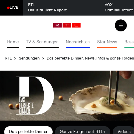
RTL
VOX
LIVE
Der Blaulicht Report
Home
TV & Sendungen
Nachrichten
Star News
Bess
RTL
Sendungen
Das perfekte Dinner: News, Infos & ganze Folg
Das perfekte Dinner
Ganze Folgen auf RTL+
Videos