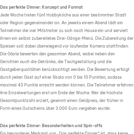
Das perfekte Dinner: Konzept und Format
Jede Woche treten fünf Hobbyköche aus einer bestimmten Stadt
oder Region gegeneinander an. An jeweils einem Abend lädt ein
Teilnehmer die vier Mitstreiter zu sich nach Hause ein und serviert
ihnen ein selbst zubereitetes Drei-Gänge-Menü. Die Zubereitung der
Speisen soll dabei überwiegend vor laufender Kamera stattfinden.
Die Gäste bewerten den gesamten Abend, wobei neben den
Gerichten auch die Getränke, die Tischgestaltung und die
Gastgeberqualitäten berücksichtigt werden. Die Bewertung erfolgt
durch jeden Gast auf einer Skala von 0 bis 10 Punkten, sodass
maximal 40 Punkte erreicht werden können. Die Teilnehmer erfahren
ihre Einzelwertungen erst am Ende der Woche. Wer die höchste
Gesamtpunktzahl erzielt, gewinnt einen Geldpreis, der früher in
Form eines Gutscheins über 3.000 Euro vergeben wurde.
Das perfekte Dinner: Besonderheiten und Spin-offs
Ein besonderes Merkmal von „Das perfekte Dinner“ ist, dass keine