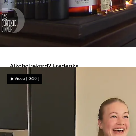
Das perfekte Dinner
Alkoholrekord? Frederiks
Flaschensammlung stiehlt dem Menü die
Video
[ 0:30 ]
Show