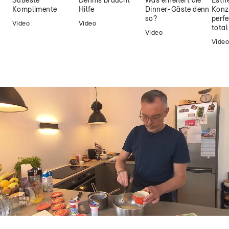
Süßeste
Dennis braucht
Was erheitert die
Esthe
Komplimente
Hilfe
Dinner-Gäste denn
Konz
so?
perfe
Video
Video
tota
Video
Video