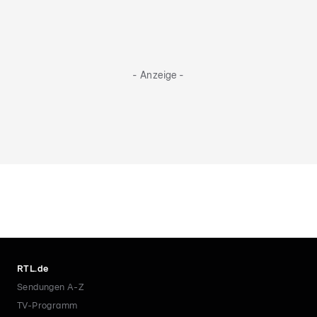
- Anzeige -
RTL.de
Sendungen A-Z
TV-Programm