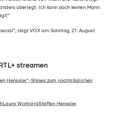
r anders überlegt. Ich kann doch keinen Mann
ägt!“
ecial“, zeigt VOX am Sonntag, 21. August
f RTL+ streamen
 den Henssler“-Shows zum nachträglichen
ch
Laura Wontorra
Steffen Henssler