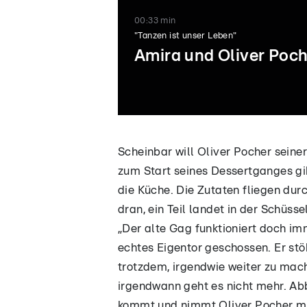
00:33 min
"Tanzen ist unser Leben"
Amira und Oliver Poch
01:14
00:55
Scheinbar will Oliver Pocher seine
„Lindenstraße"-
Fan will Foto mi
zum Start seines Dessertganges gibt
Star feiert
Weltstar – doc
die Küche. Die Zutaten fliegen dur
Mega-
dann geht etwa
dran, ein Teil landet in der Schüss
Gewichtsverlust
mächtig schief!
– und zeigt
„Der alte Gag funktioniert doch im
Hatern
echtes Eigentor geschossen. Er stöh
Mittelfinger!
trotzdem, irgendwie weiter zu mach
irgendwann geht es nicht mehr. Abb
kommt und nimmt Oliver Pocher mit.