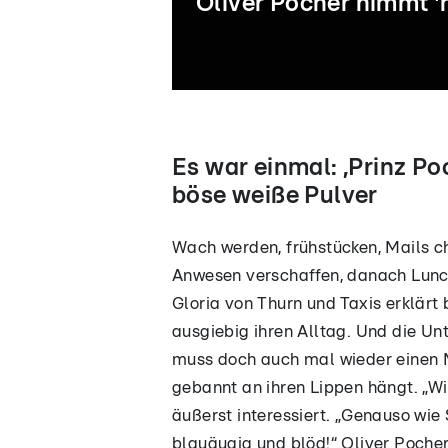
Oliver Pocher nimmt 
01:56
04:51
Es war einmal: ‚Prinz Po
Kai-Uwe ist
„Fiebertraum!“
dement
Jetzt entert
böse weiße Pulver
DIESER
Megastar „Grill
Wach werden, frühstücken, Mails c
den Henssler”!
Anwesen verschaffen, danach Lunch
Gloria von Thurn und Taxis erklärt
ausgiebig ihren Alltag. Und die Un
muss doch auch mal wieder einen Ma
gebannt an ihren Lippen hängt. „Wie
äußerst interessiert. „Genauso wie 
blauäugig und blöd!“ Oliver Pocher 