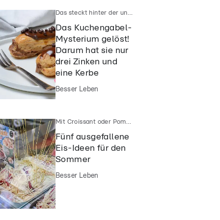
Das steckt hinter der ungewöhnlichen Form
Das Kuchengabel-
Mysterium gelöst!
Darum hat sie nur
drei Zinken und
eine Kerbe
Besser Leben
Mit Croissant oder Pommes
Fünf ausgefallene
Eis-Ideen für den
Sommer
Besser Leben