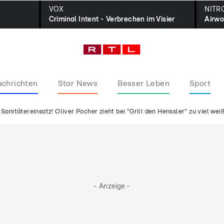
VOX
NITR
Criminal Intent - Verbrechen im Visier
Airwo
chrichten
Star News
Besser Leben
Sport
Sanitätereinsatz! Oliver Pocher zieht bei "Grill den Henssler" zu viel wei
- Anzeige -