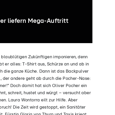
er liefern Mega-Auftritt
00:43
00:47
00:35
0
r blaublütigen Zukünftigen imponieren, denn
t
Nachwuchs im
Supermodel
„Let's Dance"-
Näch
 er alles: T-Shirt aus, Schürze an und ab in
h
Hause
komplett nackt
Star ist frisch
gege
ch die ganze Küche. Dann ist das Backpulver
s
Schumacher!
am Meer! SO
verliebt – sie ist
Olive
el, der andere geht ab durch die Pocher-Nase:
Jetzt meldet sich
sexy prostet sie
16 Jahre jünger!
stich
Opa Ralf zu Wort
ihren Fans zu
Kind
mer!“ Doch damit hat sich Oliver Pocher ein
nt, schreit, hustet und würgt – versucht aber
en. Laura Wontorra eilt zur Hilfe. Aber
ruch! Die Zeit wird gestoppt, ein Sanitäter
 Fürstin Gloria von Thurn und Taxis kriegt