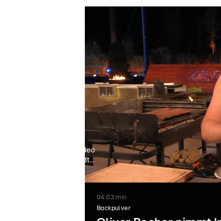
Video
lädt...
04:03 min
Backpulver