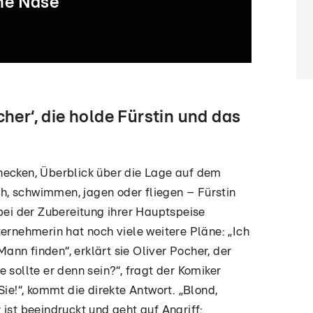
'ne Nase
01:56
03:44
05:55
0
cher‘, die holde Fürstin und das
RTL-Moderatorin
Hensslers
Kein Happy-End
Da m
im Flirtmodus –
Kochkünste in
mit dem
Hens
dieser Koch ist
der Kritik
Skilehrer
schö
für sie
anhö
hecken, Überblick über die Lage auf dem
„Frischfleisch"!
, schwimmen, jagen oder fliegen – Fürstin
 bei der Zubereitung ihrer Hauptspeise
ternehmerin hat noch viele weitere Pläne: „Ich
nn finden“, erklärt sie Oliver Pocher, der
 sollte er denn sein?“, fragt der Komiker
Sie!“, kommt die direkte Antwort. „Blond,
ist beeindruckt und geht auf Angriff: