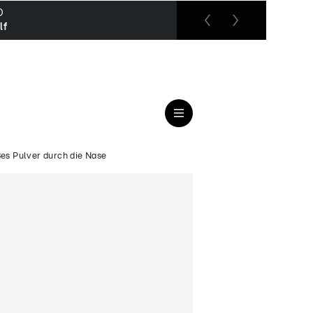
O
RTL up
lf
Der Doktor und das liebe 
ßes Pulver durch die Nase