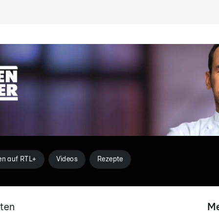
en auf RTL+
Videos
Rezepte
sten
Me