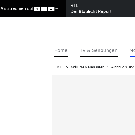
RTL
IVE
streamen
auf
Der Blaulicht Report
Home
TV & Sendungen
Na
RTL
Grill den Henssler
Abbruch und 