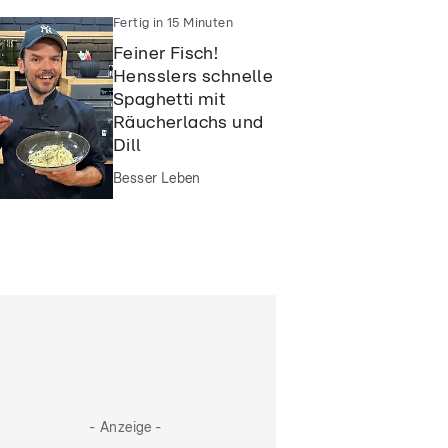
Fertig in 15 Minuten
Feiner Fisch!
Hensslers schnelle
Spaghetti mit
Räucherlachs und
Dill
Besser Leben
- Anzeige -