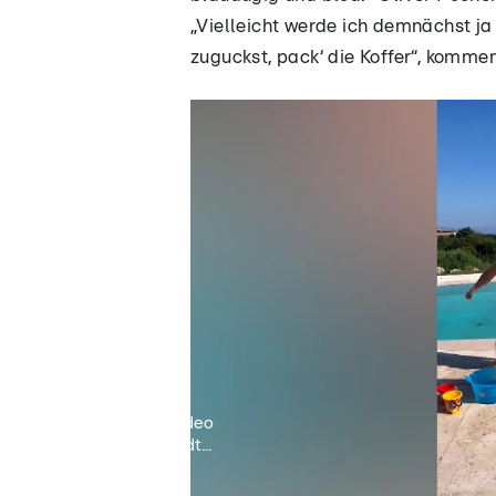
„Vielleicht werde ich demnächst ja ‚
zuguckst, pack‘ die Koffer“, komme
Video
lädt...