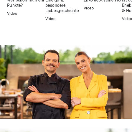
Wer bekommt mehr
Eine ganz
Ekko liebt seine WG
Ist d
Punkte?
besondere
Ehekr
Video
Liebesgeschichte
& Ho
Video
Video
Video
Grill den Henssler