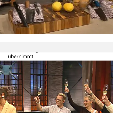
Grill den Henssler
Henssler degradiert! Zivi Howan
übernimmt