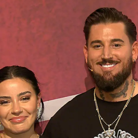
Zu Lauras "Grill den Henssler"-Jubiläum
kocht plötzlich Zivi Howan