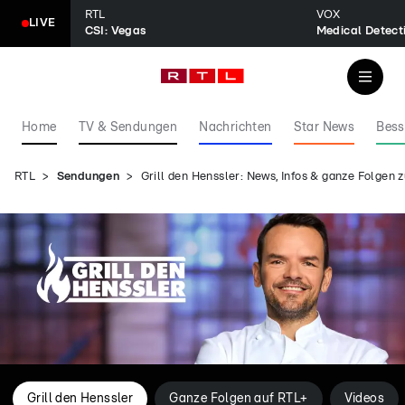
RTL
VOX
LIVE
CSI: Vegas
Home
TV & Sendungen
Nachrichten
Star News
Bess
RTL
Sendungen
Grill den Henssler: News, Infos & ganze Folge
Grill den Henssler
Ganze Folgen auf RTL+
Videos