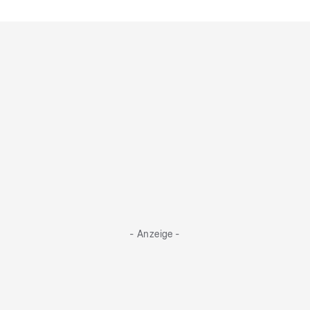
Grill den Henssler
Tickets für das "Grill den Henssler"
Sommer-Special
- Anzeige -