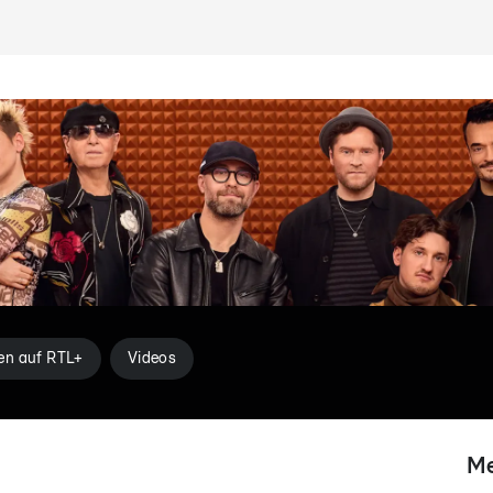
en auf RTL+
Videos
Me