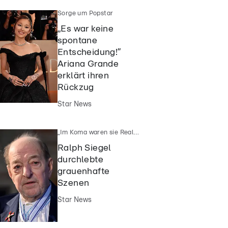
Sorge um Popstar
„Es war keine
spontane
Entscheidung!”
Ariana Grande
erklärt ihren
Rückzug
Star News
„Im Koma waren sie Realität”
Ralph Siegel
durchlebte
grauenhafte
Szenen
Star News