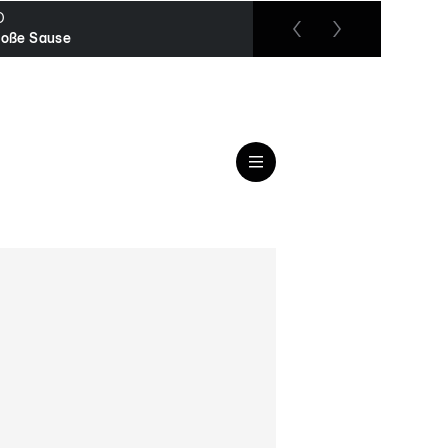
O
RTL up
roße Sause