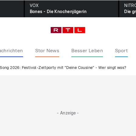
VOX
NITR
Bones - Die Knochenjägerin
Die g
chrichten
Star News
Besser Leben
Sport
Song 2026: Festival-Zeltparty mit "Deine Cousine" - Wer singt was?
- Anzeige -