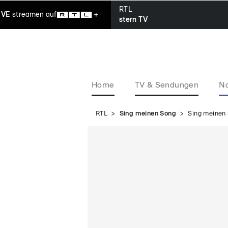
RTL
IVE
streamen
auf
stern TV
Home
TV & Sendungen
Na
RTL
Sing meinen Song
Sing meinen 