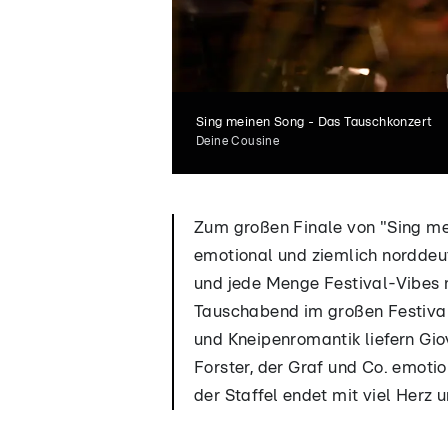
Sing meinen Song - Das Tauschkonzert
Deine Cousine
Zum großen Finale von "Sing mei
emotional und ziemlich norddeu
und jede Menge Festival-Vibes n
Tauschabend im großen Festival
und Kneipenromantik liefern Gio
Forster, der Graf und Co. emoti
der Staffel endet mit viel Herz