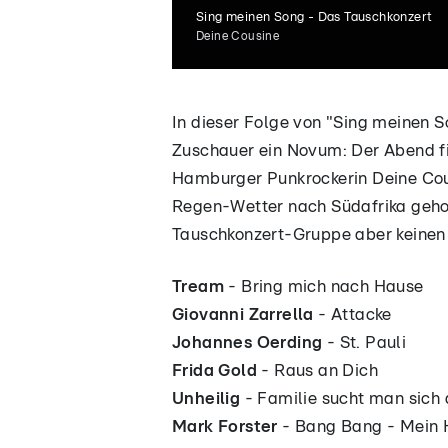
Sing meinen Song - Das Tauschkonzert
Deine Cousine
In dieser Folge von "Sing meinen S
Zuschauer ein Novum: Der Abend fin
Hamburger Punkrockerin Deine Cou
Regen-Wetter nach Südafrika geho
Tauschkonzert-Gruppe aber keinen 
Tream
- Bring mich nach Hause
Giovanni Zarrella
- Attacke
Johannes Oerding
- St. Pauli
Frida Gold
- Raus an Dich
Unheilig
- Familie sucht man sich
Mark Forster
- Bang Bang - Mein H