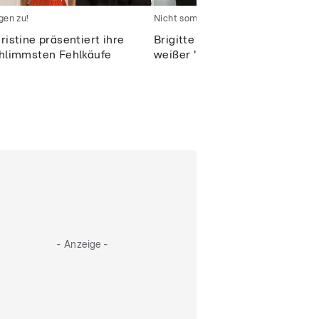
gen zu!
Nicht sommerlich genug?
ristine präsentiert ihre
Brigitte und ihr schwarz-
hlimmsten Fehlkäufe
weißer "Sommertraum" (?)
- Anzeige -