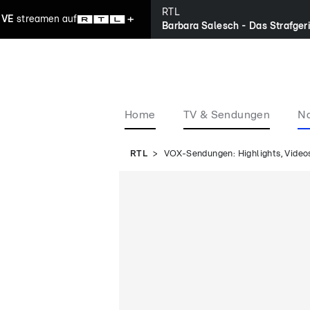
RTL
IVE
streamen
auf
Barbara Salesch - Das Strafger
Home
TV & Sendungen
Na
RTL
VOX-Sendungen: Highlights, Videos