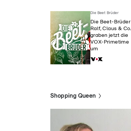
Die Beet Brüder
Die Beet-Brüder
Ralf, Claus & Co
graben jetzt die
VOX-Primetime
um
Shopping Queen