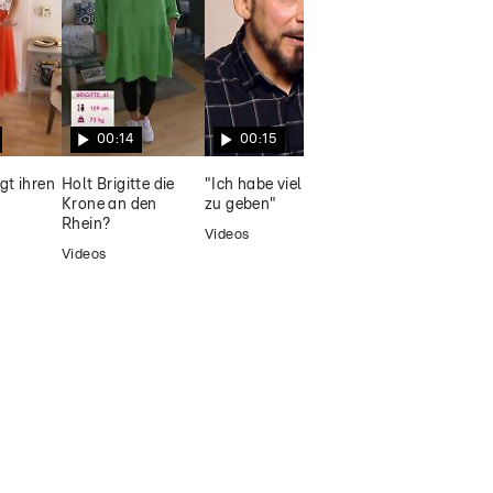
vorlieb nehmen
00:14
00:15
00:20
igt ihren
Holt Brigitte die
"Ich habe viel Liebe
Noch nie ein Blind
Krone an den
zu geben"
Date
Rhein?
Videos
Videos
Videos