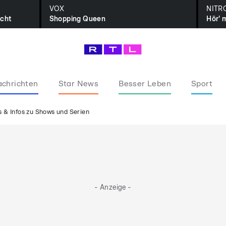
VOX
NITR
icht
Shopping Queen
Hör' 
chrichten
Star News
Besser Leben
Sport
 & Infos zu Shows und Serien
- Anzeige -