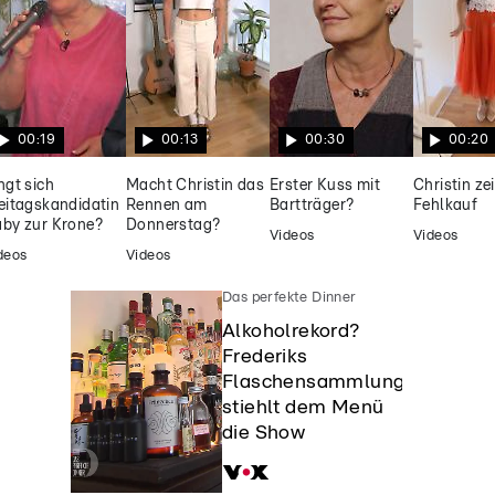
00:19
00:13
00:30
00:20
ngt sich
Macht Christin das
Erster Kuss mit
Christin ze
eitagskandidatin
Rennen am
Bartträger?
Fehlkauf
by zur Krone?
Donnerstag?
Videos
Videos
deos
Videos
Das perfekte Dinner
Alkoholrekord?
Frederiks
Flaschensammlung
stiehlt dem Menü
die Show