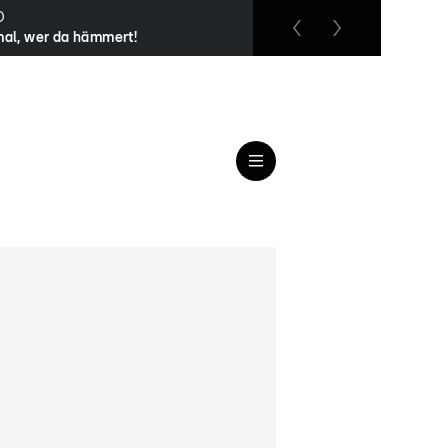
O
RTL up
mal, wer da hämmert!
Der Blaulicht Report