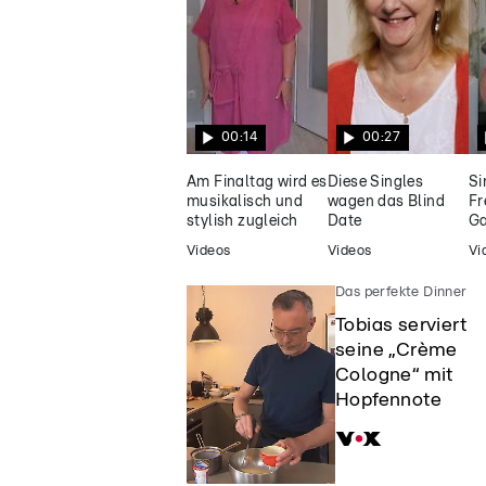
großen Liebe
00:14
00:27
Am Finaltag wird es
Diese Singles
Si
musikalisch und
wagen das Blind
Fr
stylish zugleich
Date
Ga
Videos
Videos
Vi
Das perfekte Dinner
Tobias serviert
seine „Crème
Cologne“ mit
Hopfennote