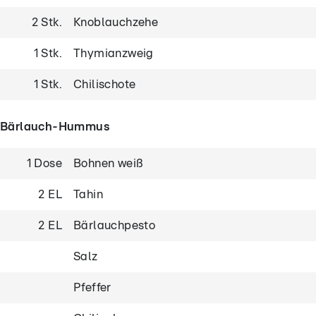
2 Stk.
Knoblauchzehe
1 Stk.
Thymianzweig
1 Stk.
Chilischote
Bärlauch-Hummus
1 Dose
Bohnen weiß
2 EL
Tahin
2 EL
Bärlauchpesto
Salz
Pfeffer