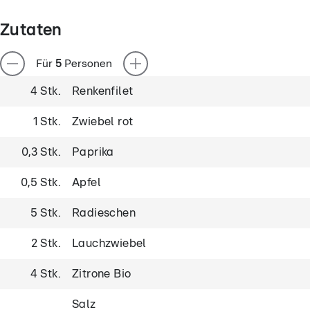
Zutaten
Für
5
Personen
4 Stk.
Renkenfilet
1 Stk.
Zwiebel rot
0,3 Stk.
Paprika
0,5 Stk.
Apfel
5 Stk.
Radieschen
2 Stk.
Lauchzwiebel
4 Stk.
Zitrone Bio
Salz