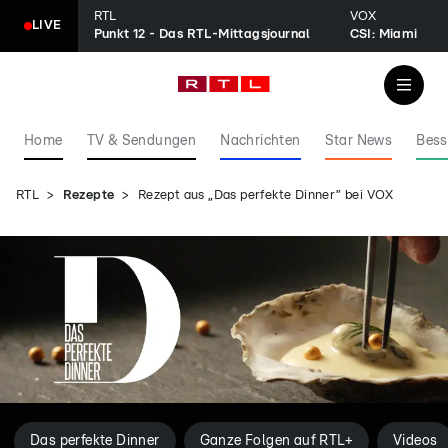
RTL
VOX
LIVE
Punkt 12 - Das RTL-Mittagsjournal
CSI: Miami
Home
TV & Sendungen
Nachrichten
Star News
Bess
RTL
Rezepte
Rezept aus „Das perfekte Dinner” bei VOX
Das perfekte Dinner
Ganze Folgen auf RTL+
Videos