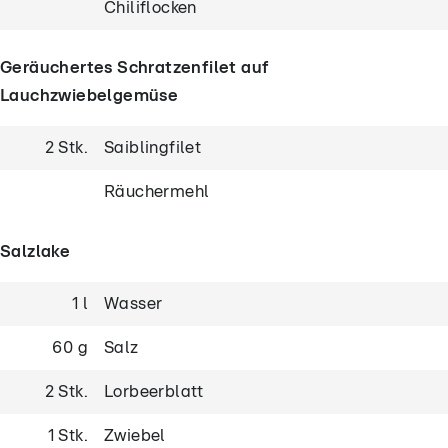
Chiliflocken
Geräuchertes Schratzenfilet auf
Lauchzwiebelgemüse
2 Stk.
Saiblingfilet
Räuchermehl
Salzlake
1 l
Wasser
60 g
Salz
2 Stk.
Lorbeerblatt
1 Stk.
Zwiebel