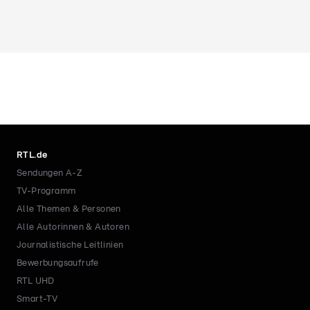
RTL.de
Sendungen A-Z
TV-Programm
Alle Themen & Personen
Alle Autorinnen & Autoren
Journalistische Leitlinien
Bewerbungsaufrufe
RTL UHD
Smart-TV