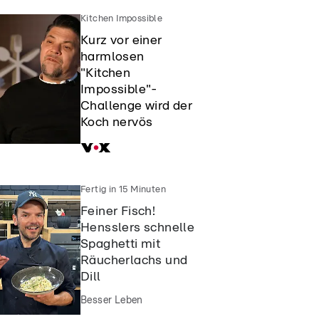
Kitchen Impossible
Kurz vor einer
harmlosen
"Kitchen
Impossible"-
Challenge wird der
Koch nervös
Fertig in 15 Minuten
Feiner Fisch!
Hensslers schnelle
Spaghetti mit
Räucherlachs und
Dill
Besser Leben