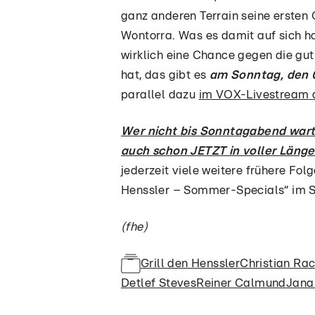
ganz anderen Terrain seine erste
Wontorra. Was es damit auf sich ha
wirklich eine Chance gegen die gut
hat, das gibt es
am Sonntag, den 0
parallel dazu
im VOX-Livestream 
Wer nicht bis Sonntagabend wart
auch schon JETZT in voller Län
jederzeit viele weitere frühere Folg
Henssler – Sommer-Specials“ im S
(fhe)
Grill den Henssler
Christian Ra
Detlef Steves
Reiner Calmund
Jana 