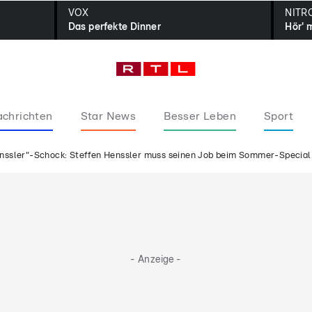
VOX
NITR
Das perfekte Dinner
Hör' 
chrichten
Star News
Besser Leben
Sport
enssler"-Schock: Steffen Henssler muss seinen Job beim Sommer-Specia
- Anzeige -