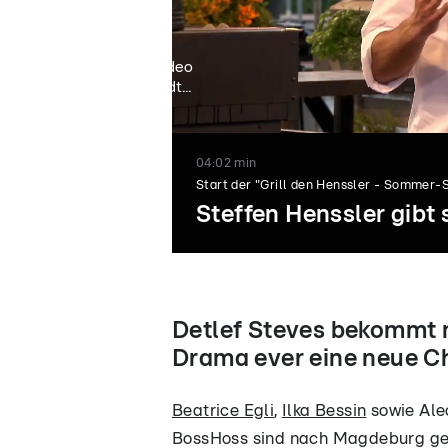
Video
lädt...
04:02 min
Start der "Grill den Henssler - Sommer-
Steffen Henssler gibt
Detlef Steves bekommt
Drama ever eine neue C
Beatrice Egli
,
Ilka Bessin
sowie Ale
BossHoss sind nach Magdeburg ge