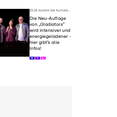
2026 kommt die Kultshow wieder
Die Neu-Auflage
von „Gladiators”
wird intensiver und
energiegeladener -
hier gibt’s alle
Infos!