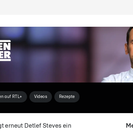
en auf RTL+
Videos
Rezepte
t erneut Detlef Steves ein
Me