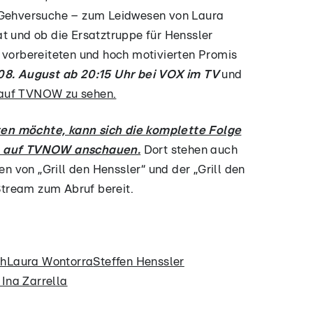
n Gehversuche – zum Leidwesen von Laura
t und ob die Ersatztruppe für Henssler
 vorbereiteten und hoch motivierten Promis
8. August ab 20:15 Uhr bei VOX im TV
und
auf TVNOW zu sehen.
en möchte, kann sich die komplette Folge
ge auf TVNOW anschauen.
Dort stehen auch
en von „Grill den Henssler“ und der „Grill den
tream zum Abruf bereit.
ch
Laura Wontorra
Steffen Henssler
Ina Zarrella