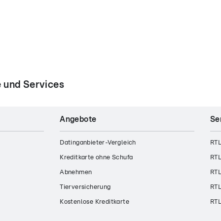
 und Services
Angebote
Se
Datinganbieter-Vergleich
RTL
Kreditkarte ohne Schufa
RTL
Abnehmen
RTL
Tierversicherung
RTL
Kostenlose Kreditkarte
RTL