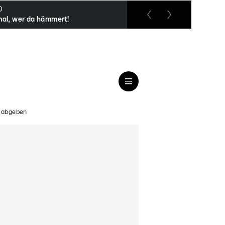
O
RTL up
mal, wer da hämmert!
Das Strafgericht
l abgeben